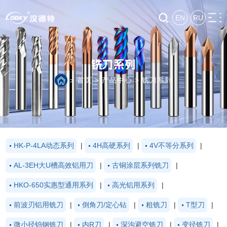
EN
RU
铣刀系列
首页
>
产品中心
>
铣刀系列
>
HK-P-4LA动态系列
|
4H高硬系列
|
4V不等分系列
|
AL-3EH大U槽高效铝用刀
|
古铜涂层系列铣刀
|
HKO-650实惠型通用系列
|
高光铝用系列
|
前波刃铝用铣刀
|
倒角刀/定心钻
|
粗铣刀
|
T型刀
|
微小径钨钢铣刀
|
内R刀
|
深沟避空铣刀
|
变径铣刀
|