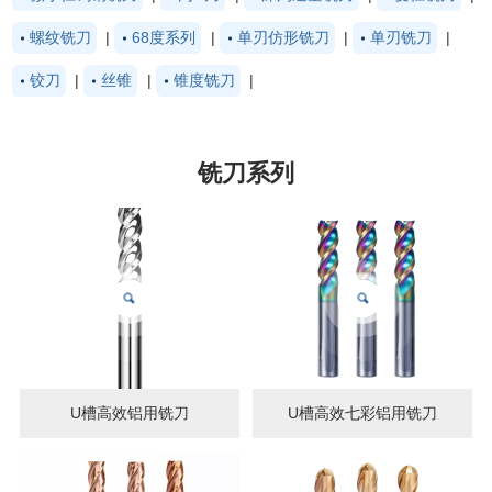
螺纹铣刀
|
68度系列
|
单刃仿形铣刀
|
单刃铣刀
|
铰刀
|
丝锥
|
锥度铣刀
|
铣刀系列
U槽高效铝用铣刀
U槽高效七彩铝用铣刀