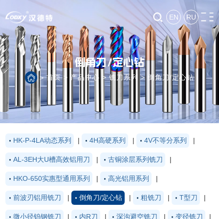
EN
RU
倒角刀/定心钻
首页
>
产品中心
>
铣刀系列
>
倒角刀/定心钻
>
HK-P-4LA动态系列
|
4H高硬系列
|
4V不等分系列
|
AL-3EH大U槽高效铝用刀
|
古铜涂层系列铣刀
|
HKO-650实惠型通用系列
|
高光铝用系列
|
前波刃铝用铣刀
|
倒角刀/定心钻
|
粗铣刀
|
T型刀
|
微小径钨钢铣刀
|
内R刀
|
深沟避空铣刀
|
变径铣刀
|