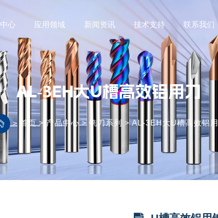
品中心
应用领域
新闻资讯
技术支持
联系我们
AL-3EH大U槽高效铝用刀
首页
>
产品中心
>
铣刀系列
>
AL-3EH大U槽高效铝
>