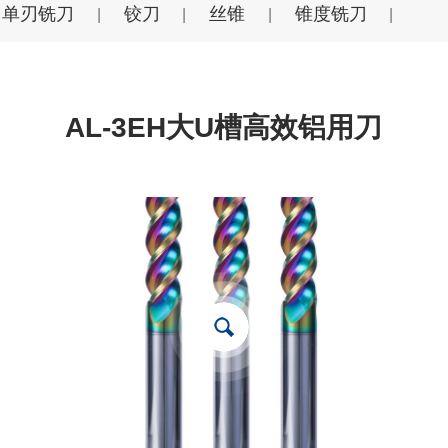
单刃铣刀
铰刀
丝锥
锥度铣刀
|
|
|
|
AL-3EH大U槽高效铝用刀