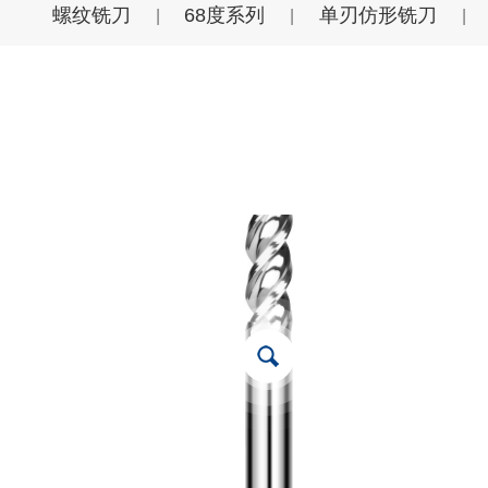
螺纹铣刀
68度系列
单刃仿形铣刀
|
|
|