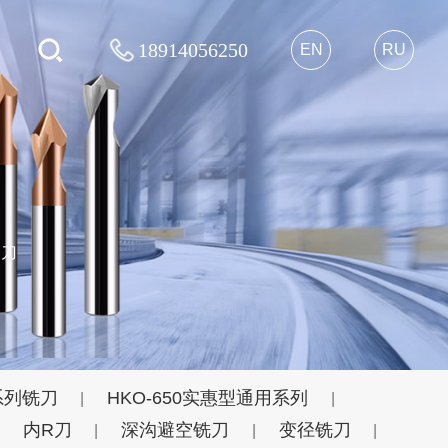
18914056250
EN
RU
用刀
系列铣刀
HKO-650实惠型通用系列
|
|
内R刀
深沟避空铣刀
变径铣刀
|
|
|