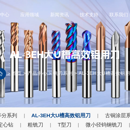
品中心
应用领域
新闻资讯
技术支持
联系我们
AL-3EH大U槽高效铝用刀
首页
>
产品中心
>
铣刀系列
>
AL-3EH大U槽高效铝
>
等分系列
AL-3EH大U槽高效铝用刀
古铜涂层
|
|
定心钻
粗铣刀
T型刀
微小径钨钢铣刀
|
|
|
|