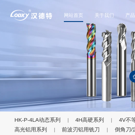
网站首页
关于我们
产
HK-P-4LA动态系列
4H高硬系列
4V不
|
|
高光铝用系列
前波刃铝用铣刀
倒角刀/
|
|