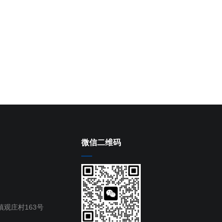
微信二维码
观庄村163号