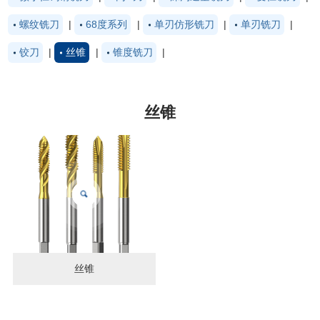
螺纹铣刀
|
68度系列
|
单刃仿形铣刀
|
单刃铣刀
|
铰刀
|
丝锥
|
锥度铣刀
|
丝锥
丝锥