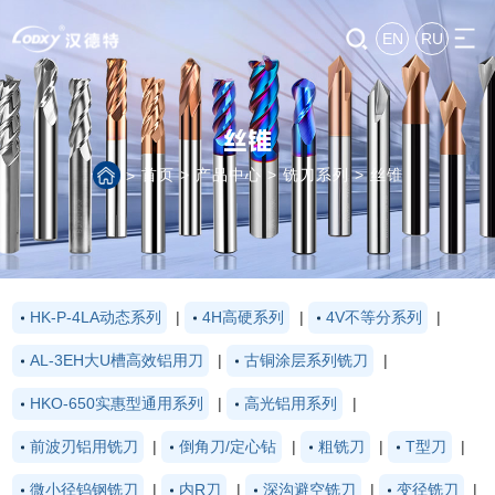
EN
RU
丝锥
首页
>
产品中心
>
铣刀系列
>
丝锥
>
HK-P-4LA动态系列
|
4H高硬系列
|
4V不等分系列
|
AL-3EH大U槽高效铝用刀
|
古铜涂层系列铣刀
|
HKO-650实惠型通用系列
|
高光铝用系列
|
前波刃铝用铣刀
|
倒角刀/定心钻
|
粗铣刀
|
T型刀
|
微小径钨钢铣刀
|
内R刀
|
深沟避空铣刀
|
变径铣刀
|