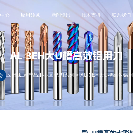
品中心
应用领域
新闻资讯
技术支持
联系我们
AL-3EH大U槽高效铝用刀
首页
>
产品中心
>
铣刀系列
>
AL-3EH大U槽高效铝
>