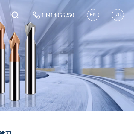
18914056250
EN
RU