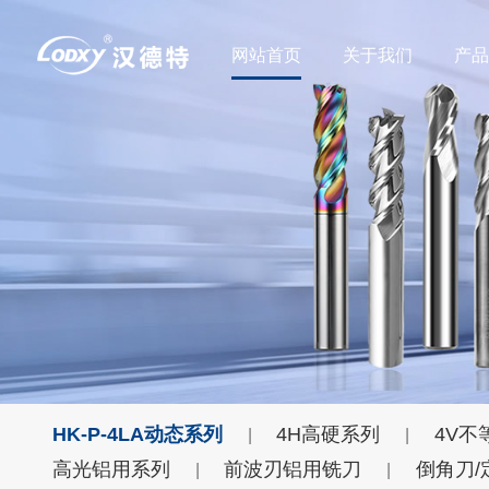
网站首页
关于我们
产
HK-P-4LA动态系列
4H高硬系列
4V不
|
|
高光铝用系列
前波刃铝用铣刀
倒角刀/
|
|