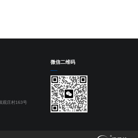
微信二维码
观庄村163号