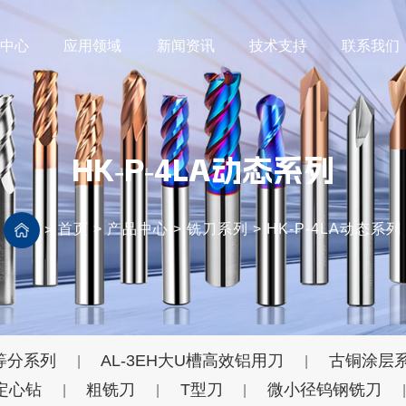
品中心
应用领域
新闻资讯
技术支持
联系我们
HK-P-4LA动态系列
首页
>
产品中心
>
铣刀系列
>
HK-P-4LA动态系列
>
等分系列
AL-3EH大U槽高效铝用刀
古铜涂层
|
|
定心钻
粗铣刀
T型刀
微小径钨钢铣刀
|
|
|
|