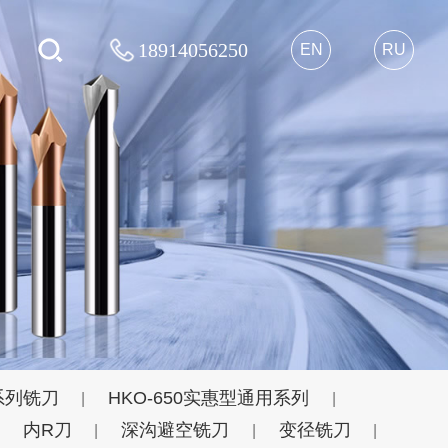
18914056250
EN
RU
系列铣刀
HKO-650实惠型通用系列
|
|
内R刀
深沟避空铣刀
变径铣刀
|
|
|