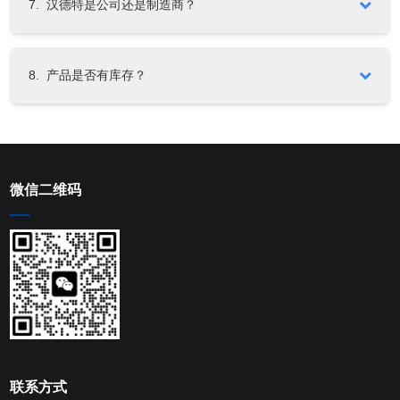
置，通常需要10-20个工作日（不含清关时间）。具体运输方
7. 汉德特是公司还是制造商？
案及预估时效将在订单确认后提供。
汉德特系专业制造商。工厂位于中国江苏省常州市。
8. 产品是否有库存？
我们提供种类丰富的产品线。对于标准型号及常规尺寸的产
品，我们通常备有现货。具体库存情况欢迎垂询。
微信二维码
联系方式