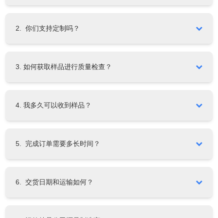
通常情况下，我们会在收到贵方询价后的24小时内提供正式报
价。若贵方有紧急报价需求，敬请通过电话或邮件告知，我们
2. 你们支持定制吗？
将优先处理您的询价。
本公司全面支持OEM（原始设备制造）和ODM（原始设计制
3. 如何获取样品进行质量检查？
造）服务。具体定制选项包括但不限于：
·依据客户图纸进行产品规格定制（或由我方提供设计支持）
部分类型的产品样品可在特定条件下免费提供（需由客户承担
·产品激光标识或品牌标志定制
运费）。我们亦不定期推出样品优惠活动。对于批量订单客
4. 我多久可以收到样品？
·定制化包装设计
户，部分产品可免费提供样品。具体样品政策，请详询。
我们可根据贵方具体需求提供定制方案。
标准品/库存品样品： 通常可在3-7个工作日内备妥并发运。
5. 完成订单需要多长时间？
非标品/OEM/ODM样品： 通常需要10-20个工作日备妥并发
运。
订单确认后，标准生产与加工周期约为30个工作日。具体包
最终到货时间取决于您选择的运输方式。
6. 交货日期和运输如何？
括：
原材料与辅料准备：约15个工作日
货物运输至目的港的时效，主要取决于目的国及目的港口位
生产制造：约15个工作日