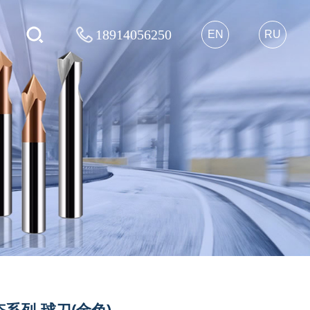
18914056250
EN
RU