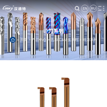
EN
RU
镗刀系列
首页
>
产品中心
>
孔加工&钻头系列
>
镗刀系列
>