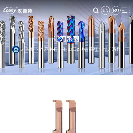
EN
RU
镗刀系列
首页
>
产品中心
>
孔加工&钻头系列
>
镗刀系列
>