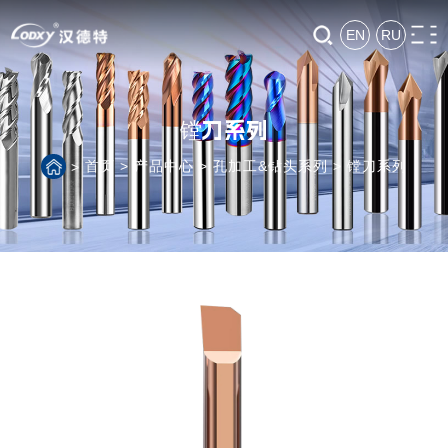
EN
RU
镗刀系列
首页
>
产品中心
>
孔加工&钻头系列
>
镗刀系列
>