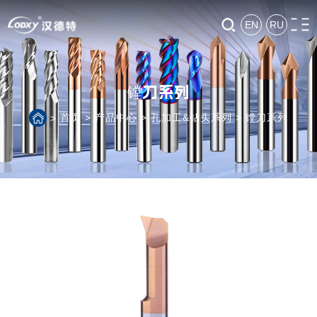
EN
RU
镗刀系列
首页
>
产品中心
>
孔加工&钻头系列
>
镗刀系列
>