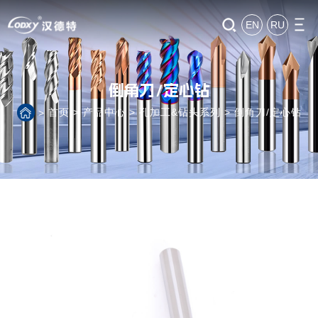
EN
RU
倒角刀/定心钻
首页
>
产品中心
>
孔加工&钻头系列
>
倒角刀/定心钻
>