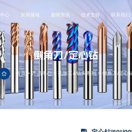
品中心
应用领域
新闻资讯
技术支持
联系我们
倒角刀/定心钻
首页
>
产品中心
>
孔加工&钻头系列
>
倒角刀/定心
>