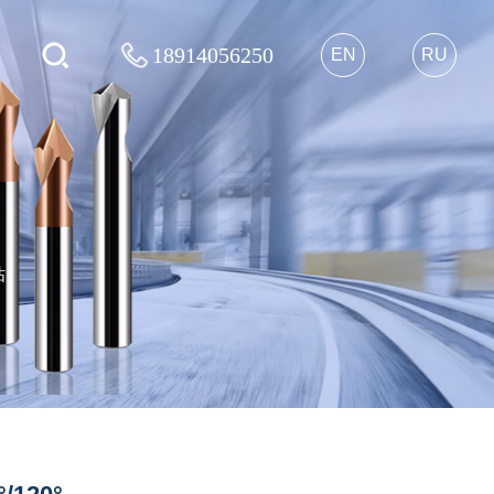
18914056250
EN
RU
钻