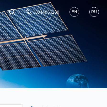
18914056250
EN
RU