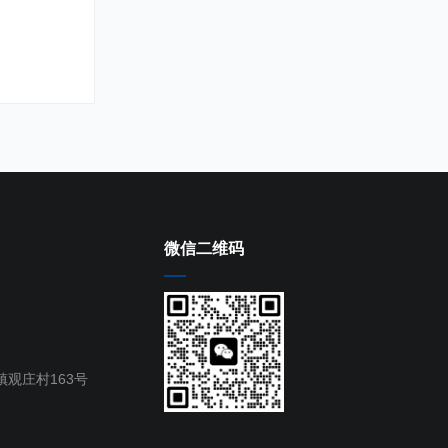
微信二维码
观庄村163号