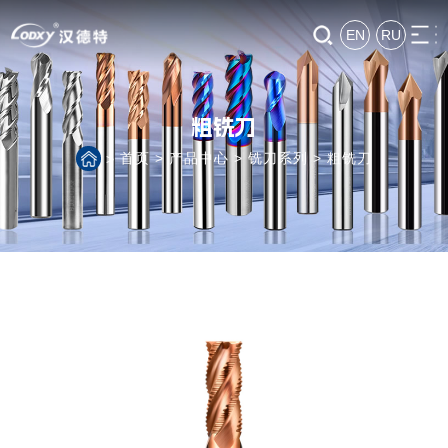
EN
RU
粗铣刀
首页
>
产品中心
>
铣刀系列
>
粗铣刀
>