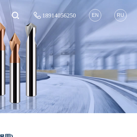
18914056250
EN
RU