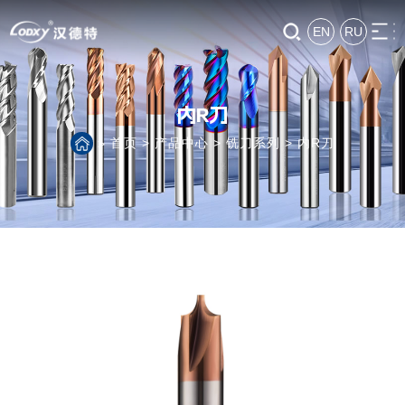
EN
RU
内R刀
首页
>
产品中心
>
铣刀系列
>
内R刀
>