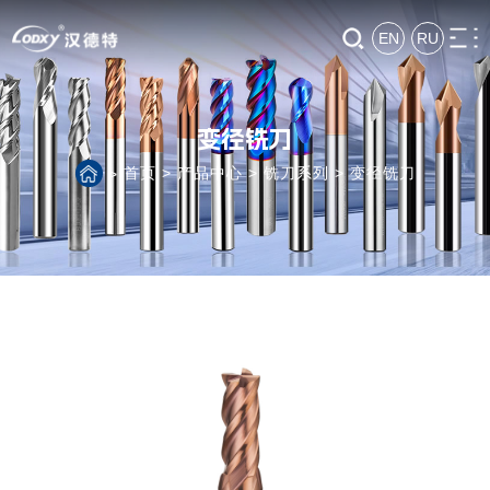
EN
RU
变径铣刀
首页
>
产品中心
>
铣刀系列
>
变径铣刀
>