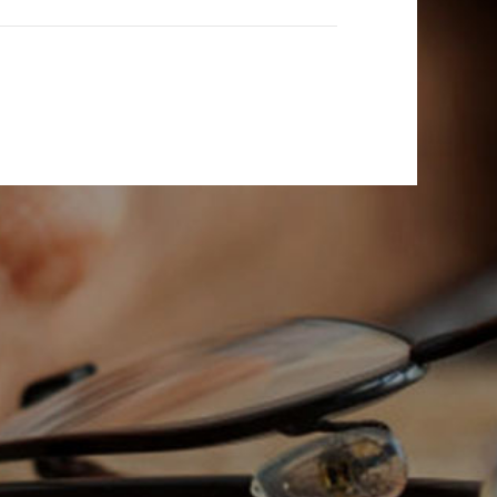
微信二维码
观庄村163号