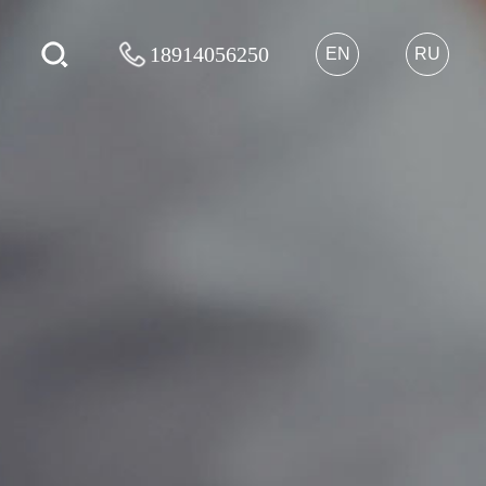
18914056250
EN
RU